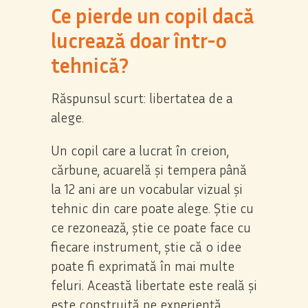
Ce pierde un copil dacă
lucrează doar într-o
tehnică?
Răspunsul scurt: libertatea de a
alege.
Consimțământul pentru
cookie-uri
Un copil care a lucrat în creion,
cărbune, acuarelă și tempera până
la 12 ani are un vocabular vizual și
Cookie-urile sunt fișiere mici de date stocate
tehnic din care poate alege. Știe cu
pe dispozitivul dvs. în timp ce navigați pe site-
ce rezonează, știe ce poate face cu
uri web. Le utilizăm pentru a îmbunătăți
fiecare instrument, știe că o idee
funcționalitatea site-ului, personaliza
poate fi exprimată în mai multe
conținutul și a analiza traficul pe site.
feluri. Această libertate este reală și
este construită pe experiență