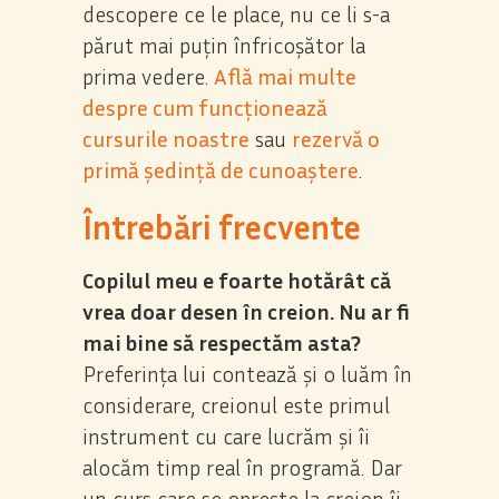
descopere ce le place, nu ce li s-a
părut mai puțin înfricoșător la
prima vedere.
Află mai multe
despre cum funcționează
cursurile noastre
sau
rezervă o
primă ședință de cunoaștere
.
Întrebări frecvente
Copilul meu e foarte hotărât că
vrea doar desen în creion. Nu ar fi
mai bine să respectăm asta?
Preferința lui contează și o luăm în
considerare, creionul este primul
instrument cu care lucrăm și îi
alocăm timp real în programă. Dar
un curs care se oprește la creion îi