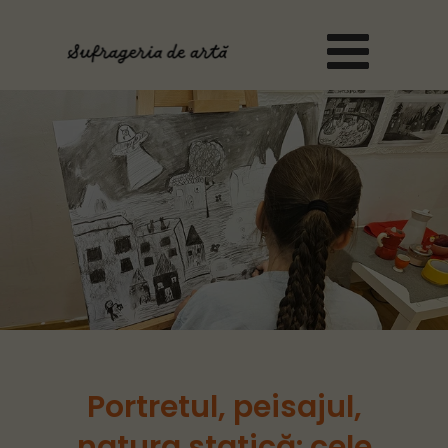
<
Portretul, peisajul,
natura statică: cele