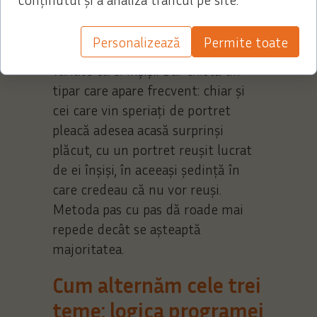
dar nu evităm tema.
Personalizează
Permite toate
Reacțiile cursanților sunt la fel de
variate ca ei înșiși. Dar există un
tipar care apare frecvent: chiar și
cei care vin speriați de portret
pleacă adesea acasă surprinși
plăcut, cu un portret reușit lucrat
de ei înșiși, în aceeași ședință în
care credeau că nu vor reuși.
Metoda pas cu pas dă roade mai
repede decât se așteaptă
majoritatea.
Cum alternăm cele trei
teme: logica programei