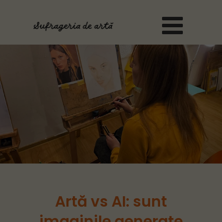
<
Artă vs AI: sunt
imaginile generate