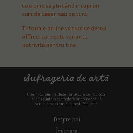
Ce e bine să știi când începi un
curs de desen sau pictură
Tutoriale online vs curs de desen
offline: care este varianta
potrivită pentru tine
Oferim cursuri de desen și pictură pentru copii
și adulți într-o atmosferă prietenoasă, la
sediul nostru din București, Sector 2.
Despre noi
Înscriere