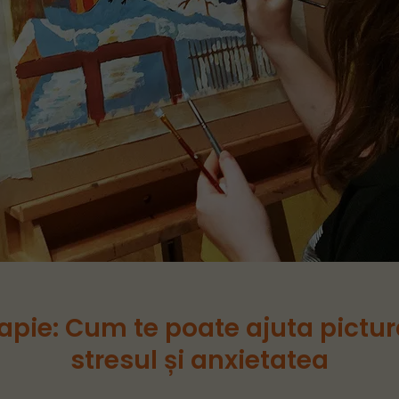
rapie: Cum te poate ajuta pictur
stresul și anxietatea