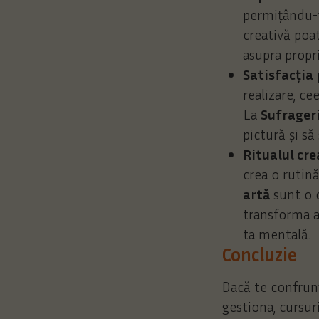
permițându-ți
creativă poa
asupra propri
Satisfacția
realizare, ce
La
Sufrageri
pictură și să
Ritualul cre
crea o rutin
artă
sunt o o
transforma ac
ta mentală.
Concluzie
Dacă te confrunț
gestiona, cursur