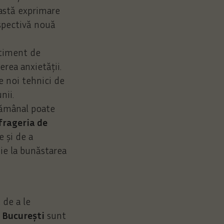
eastă exprimare
rspectivă nouă
ntiment de
erea anxietății.
e noi tehnici de
nii.
ptămânal poate
frageria de
 și de a
uie la bunăstarea
 de a le
, București
sunt