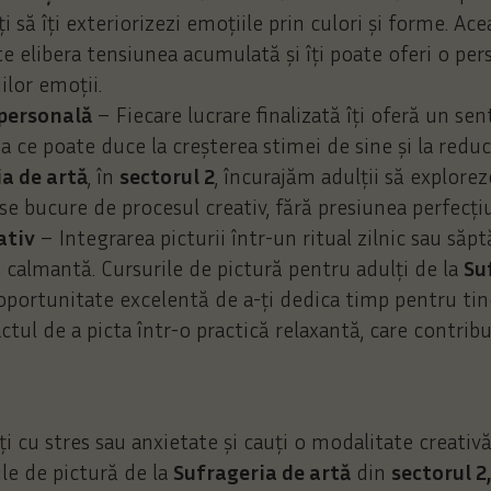
 să îți exteriorizezi emoțiile prin culori și forme. Ac
te elibera tensiunea acumulată și îți poate oferi o pe
ilor emoții.
 personală
– Fiecare lucrare finalizată îți oferă un se
ea ce poate duce la creșterea stimei de sine și la reduc
a de artă
, în
sectorul 2
, încurajăm adulții să explorez
 se bucure de procesul creativ, fără presiunea perfecțiu
ativ
– Integrarea picturii într-un ritual zilnic sau să
ă calmantă. Cursurile de pictură pentru adulți de la
Su
portunitate excelentă de a-ți dedica timp pentru tine
tul de a picta într-o practică relaxantă, care contrib
i cu stres sau anxietate și cauți o modalitate creativă
ile de pictură de la
Sufrageria de artă
din
sectorul 2